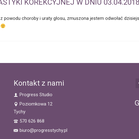
STYKI KOREKCYJNEJ W DNIU 03.04.201
 powodu choroby i uraty głosu, zmuszona jestem odwołać dzisiejsze 
k
Kontakt z nami
Progress Studio
G
Poziomkowa 12
Tychy
570 626 868
biuro@progresstychy.pl