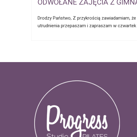
ODWOŁANE ZAJĘCIA Z GIMNA
Drodzy Państwo, Z przykrością zawiadamiam, że z
utrudnienia przepaszam i zapraszam w czwarte