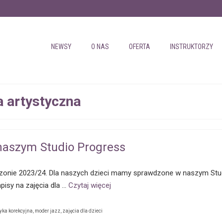
NEWSY
O NAS
OFERTA
INSTRUKTORZY
a artystyczna
w naszym Studio Progress
onie 2023/24. Dla naszych dzieci mamy sprawdzone w naszym Studi
isy na zajęcia dla …
Czytaj więcej
yka korekcyjna
,
moder jazz
,
zajęcia dla dzieci