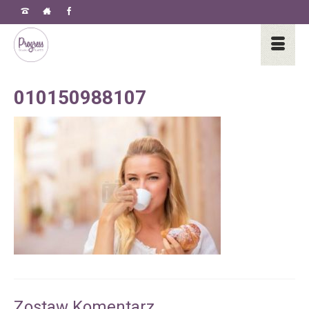
010150988107
Zostaw Komentarz